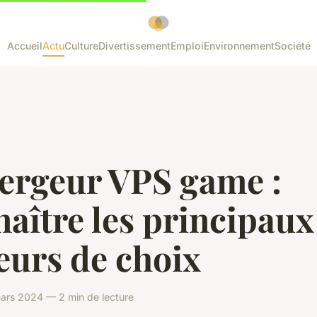
Accueil
Actu
Culture
Divertissement
Emploi
Environnement
Société
ergeur VPS game :
aître les principaux
eurs de choix
ars 2024 — 2 min de lecture