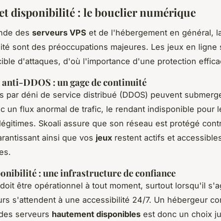
et disponibilité : le bouclier numérique
onde des
serveurs VPS
et de l'hébergement en général, la
ilité sont des préoccupations majeures. Les jeux en ligne 
cible d'attaques, d'où l'importance d'une protection effica
 anti-DDOS : un gage de continuité
s par déni de service distribué (DDOS) peuvent submerg
c un flux anormal de trafic, le rendant indisponible pour l
s légitimes. Skoali assure que son réseau est protégé contr
arantissant ainsi que vos
jeux
restent actifs et accessible
es.
onibilité : une infrastructure de confiance
doit être opérationnel à tout moment, surtout lorsqu'il s'a
urs s'attendent à une accessibilité 24/7. Un hébergeur c
 des serveurs
hautement disponibles
est donc un choix ju