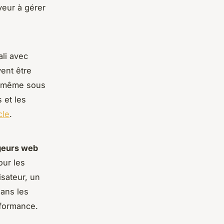
veur à gérer
li avec
ent être
e, même sous
 et les
cle
.
geurs web
our les
isateur, un
dans les
rformance.