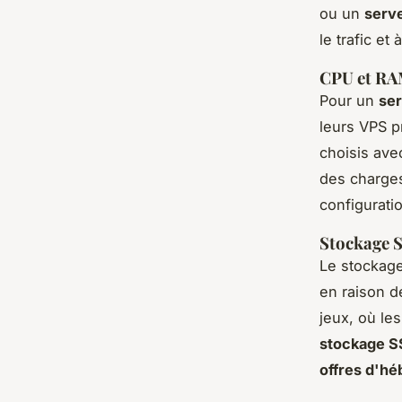
ou un
serve
le trafic et
CPU et RA
Pour un
ser
leurs VPS 
choisis ave
des charges 
configurati
Stockage SS
Le stockage
en raison de
jeux, où le
stockage 
offres d'h