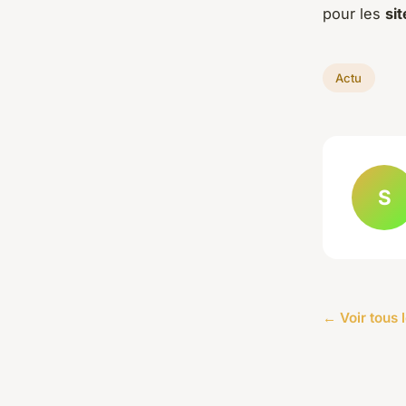
pour les
si
Actu
S
← Voir tous l