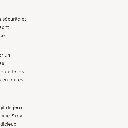
 sécurité et
sont
ce.
er un
es
e de telles
s en toutes
git de
jeux
omme Skoali
dicieux