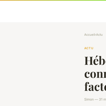
Accueil
›
Actu
ACTU
Héb
conn
fact
Simon — 31 m