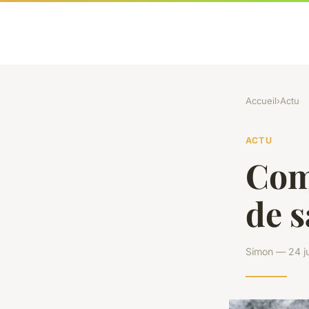
Accueil
›
Actu
ACTU
Comm
de s
Simon — 24 ju