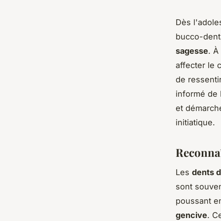
Dès l'adole
bucco-denta
sagesse
. À
affecter le 
de ressent
informé de l
et démarche
initiatique.
Reconnaî
Les
dents 
sont souven
poussant en
gencive
. C