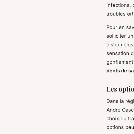
infections
troubles or
Pour en sav
solliciter u
disponible
sensation d
gonflement
dents de s
Les opti
Dans la rég
André Gasc
choix du tr
options peuv