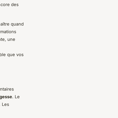
ncore des
naître quand
ormations
nte, une
n
able que vos
ntaires
agesse
. Le
. Les