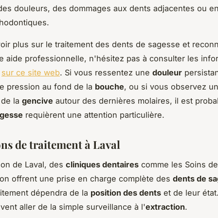
, des douleurs, des dommages aux dents adjacentes ou e
thodontiques.
oir plus sur le traitement des dents de sagesse et recon
ne aide professionnelle, n'hésitez pas à consulter les inf
s
sur ce site web
. Si vous ressentez une
douleur
persista
e pression au fond de la
bouche
, ou si vous observez u
 de la
gencive
autour des dernières molaires, il est prob
agesse
requièrent une attention particulière.
ons de traitement à Laval
ion de Laval, des
cliniques dentaires
comme les Soins de
on offrent une prise en charge complète des
dents de s
aitement dépendra de la
position des dents
et de leur état
ent aller de la simple surveillance à l'
extraction
.