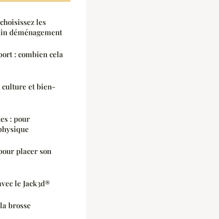
hoisissez les
hain déménagement
port : combien cela
, culture et bien-
es : pour
physique
pour placer son
avec le Jack3d®
la brosse