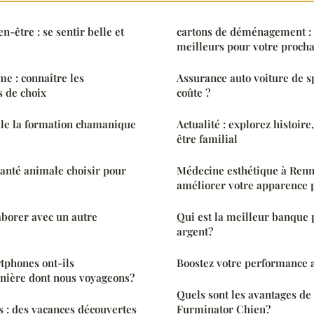
n-être : se sentir belle et
cartons de déménagement : c
meilleurs pour votre proc
e : connaître les
Assurance auto voiture de s
s de choix
coûte ?
e la formation chamanique
Actualité : explorez histoire
être familial
anté animale choisir pour
Médecine esthétique à Renn
améliorer votre apparence 
aborer avec un autre
Qui est la meilleur banque 
argent?
phones ont-ils
Boostez votre performance 
anière dont nous voyageons?
Quels sont les avantages de 
 : des vacances découvertes
Furminator Chien?