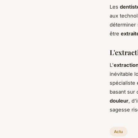
Les
dentist
aux technol
déterminer 
être
extrait
L'extrac
L'
extractio
inévitable 
spécialiste
basant sur 
douleur
, d'
sagesse ris
Actu