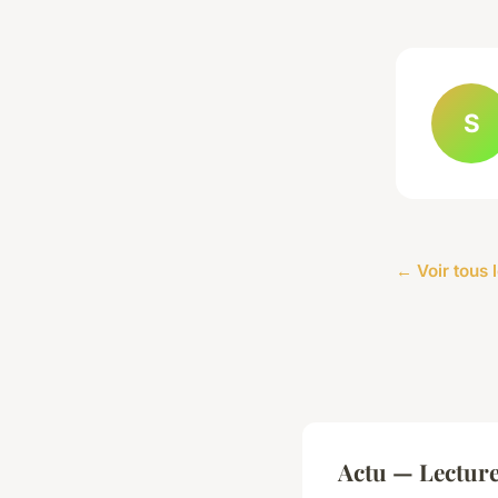
S
← Voir tous l
Actu — Lectur