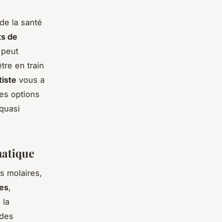
de la santé
ts de
 peut
tre en train
tiste
vous a
tes options
quasi
matique
s molaires,
ses
,
 la
 des