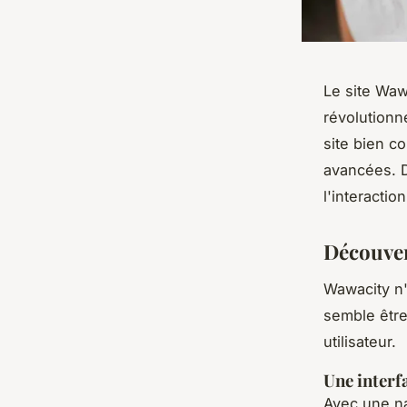
Le site Waw
révolutionn
site bien c
avancées. D
l'interactio
Découver
Wawacity n'
semble être
utilisateur.
Une interfa
Avec une na