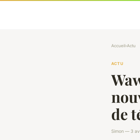
Accueil
›
Actu
ACTU
Wawa
nouv
de 
Simon — 3 avr