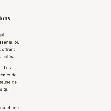
ions
qui
ser la loi.
 offrent
larités.
s. Les
rée
et de
uteuse de
s qui
enu et une