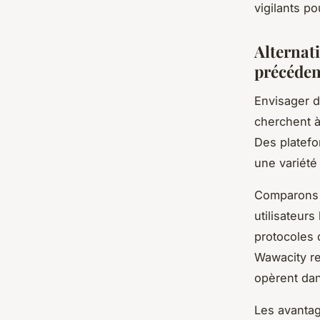
vigilants po
Alternat
précéden
Envisager d
cherchent 
Des platefo
une variété
Comparons
utilisateur
protocoles 
Wawacity re
opèrent dans
Les avantag