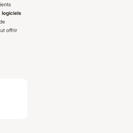
ients
s
logiciels
 de
t offrir