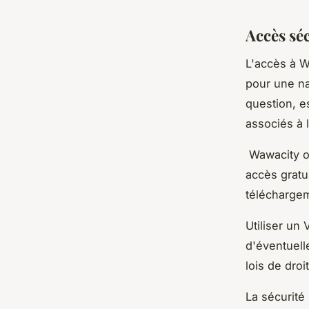
Accès séc
L'accès à W
pour une na
question, e
associés à l
Wawacity op
accès gratu
téléchargem
Utiliser un
d'éventuell
lois de dro
La sécurité 