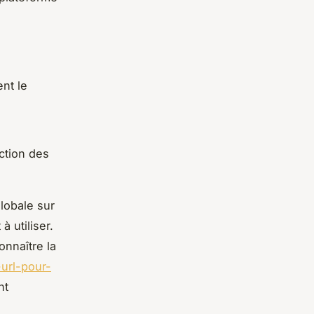
ent le
ction des
lobale sur
à utiliser.
onnaître la
-url-pour-
nt