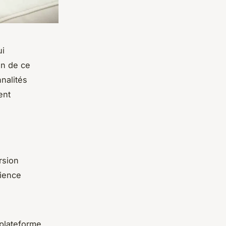
ui
on de ce
nalités
ent
rsion
rience
 plateforme