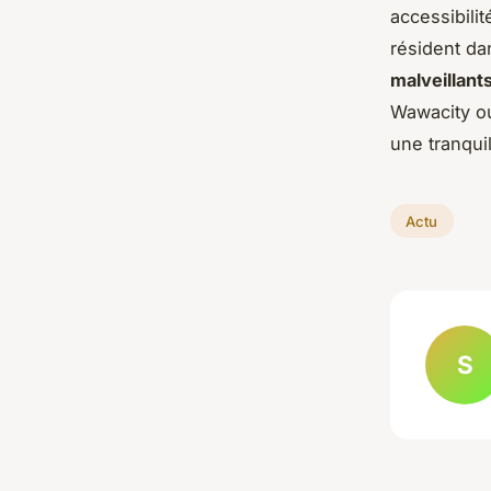
accessibili
résident dan
malveillant
Wawacity ou
une tranquil
Actu
S