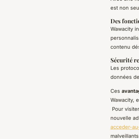
est non seul
Des foncti
Wawacity in
personnalis
contenu dés
Sécurité r
Les protoco
données des
Ces
avanta
Wawacity, en
Pour visiter
nouvelle a
acceder-au-
malveillants