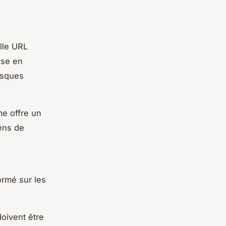
lle URL
ise en
risques
me offre un
iens de
ormé sur les
doivent être