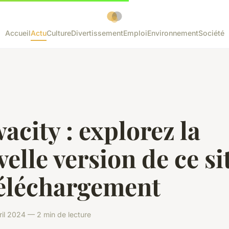
Accueil
Actu
Culture
Divertissement
Emploi
Environnement
Société
city : explorez la
elle version de ce si
téléchargement
il 2024 — 2 min de lecture